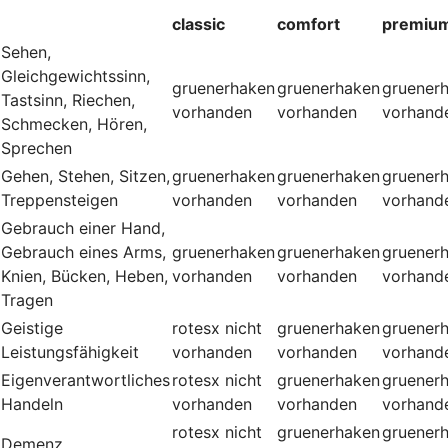
classic
comfort
premiu
Sehen,
Gleichgewichtssinn,
gruenerhaken
gruenerhaken
gruener
Tastsinn, Riechen,
vorhanden
vorhanden
vorhand
Schmecken, Hören,
Sprechen
Gehen, Stehen, Sitzen,
gruenerhaken
gruenerhaken
gruener
Treppensteigen
vorhanden
vorhanden
vorhand
Gebrauch einer Hand,
Gebrauch eines Arms,
gruenerhaken
gruenerhaken
gruener
Knien, Bücken, Heben,
vorhanden
vorhanden
vorhand
Tragen
Geistige
rotesx
nicht
gruenerhaken
gruener
Leistungsfähigkeit
vorhanden
vorhanden
vorhand
Eigenverantwortliches
rotesx
nicht
gruenerhaken
gruener
Handeln
vorhanden
vorhanden
vorhand
rotesx
nicht
gruenerhaken
gruener
Demenz