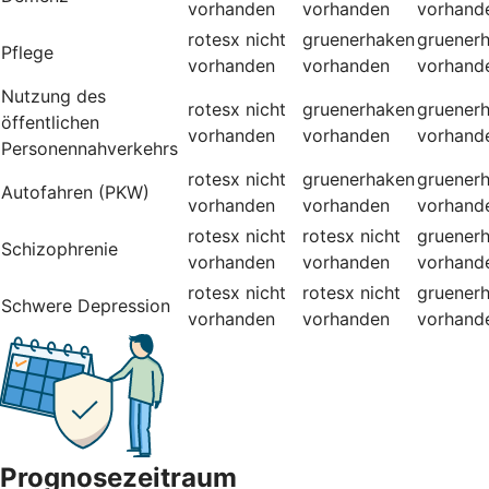
vorhanden
vorhanden
vorhand
rotesx
nicht
gruenerhaken
gruener
Pflege
vorhanden
vorhanden
vorhand
Nutzung des
rotesx
nicht
gruenerhaken
gruener
öffentlichen
vorhanden
vorhanden
vorhand
Personennahverkehrs
rotesx
nicht
gruenerhaken
gruener
Autofahren (PKW)
vorhanden
vorhanden
vorhand
rotesx
nicht
rotesx
nicht
gruener
Schizophrenie
vorhanden
vorhanden
vorhand
rotesx
nicht
rotesx
nicht
gruener
Schwere Depression
vorhanden
vorhanden
vorhand
Prognosezeitraum