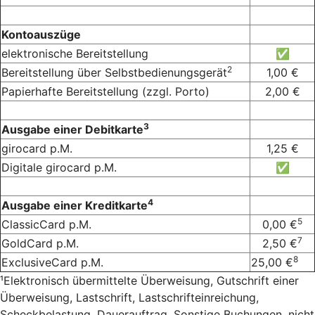
Kontoauszüge
elektronische Bereitstellung
✅
2
Bereitstellung über Selbstbedienungsgerät
1,00 €
Papierhafte Bereitstellung (zzgl. Porto)
2,00 €
3
Ausgabe einer Debitkarte
girocard p.M.
1,25 €
Digitale girocard p.M.
✅
4
Ausgabe einer Kreditkarte
5
ClassicCard p.M.
0,00 €
7
GoldCard p.M.
2,50 €
8
ExclusiveCard p.M.
25,00 €
¹Elektronisch übermittelte Überweisung, Gutschrift einer
Überweisung, Lastschrift, Lastschrifteinreichung,
Scheckbelastung, Dauerauftrag. Sonstige Buchungen, nicht