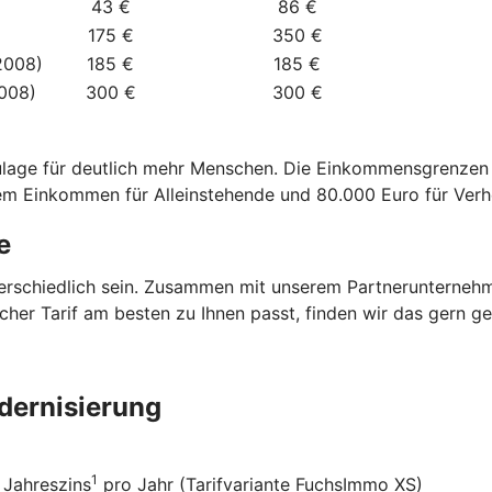
43 €
86 €
175 €
350 €
2008)
185 €
185 €
2008)
300 €
300 €
zulage für deutlich mehr Menschen. Die Einkommensgrenze
dem Einkommen für Alleinstehende und 80.000 Euro für Verh
e
terschiedlich sein. Zusammen mit unserem Partnerunterneh
elcher Tarif am besten zu Ihnen passt, finden wir das gern 
dernisierung
1
 Jahreszins
pro Jahr (Tarifvariante FuchsImmo XS)