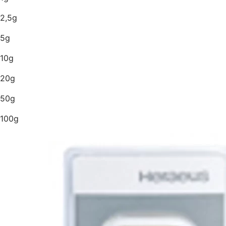
2,5g
5g
10g
20g
50g
100g