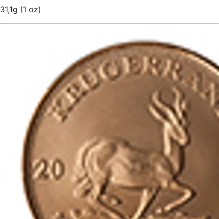
31,1g (1 oz)